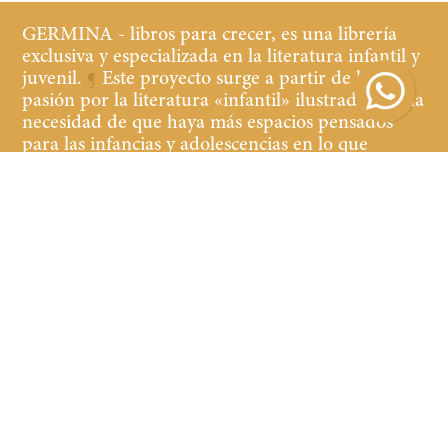
GERMINA - libros para crecer, es una librería
exclusiva y especializada en la literatura infantil y
juvenil.
¶
Este proyecto surge a partir de la
pasión por la literatura «infantil» ilustrada y de la
necesidad de que haya más espacios pensados
para las infancias y adolescencias en lo que
refiere a librerías y cultura.
¶
Buscamos que tanto
los niños y las niñas, jóvenes y adultos que
acompañan, se sientan cómodos y a gusto en la
librería, teniendo a la vista y al alcance libros de
calidad de contenido y edición.
Suscribirse
Suscribirse