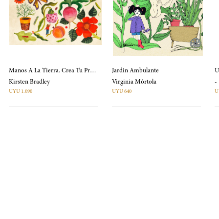
Manos A La Tierra. Crea Tu Propio Jardín
Jardin Ambulante
U
Kirsten Bradley
Virginia Mórtola
-
UYU 1.090
UYU 640
U