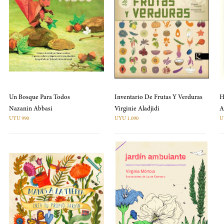
Un Bosque Para Todos
Inventario De Frutas Y Verduras
H
Nazanin Abbasi
Virginie Aladjidi
UYU 990
UYU 1.090
U