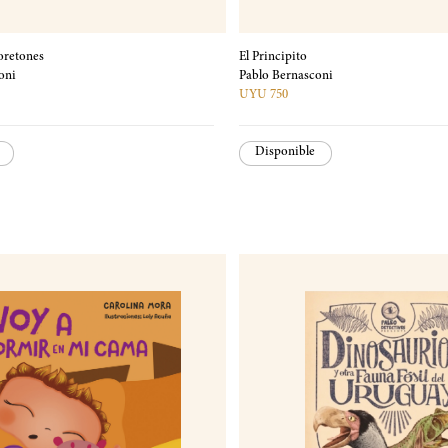
oretones
El Principito
oni
Pablo Bernasconi
UYU 750
Disponible