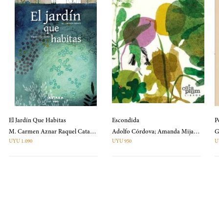
El Jardín Que Habitas
Escondida
P
M. Carmen Aznar Raquel Catalina
Adolfo Córdova; Amanda Mijangos
UYU 1.090
UYU 950
U