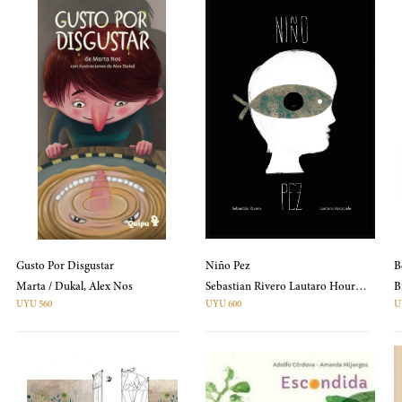
Gusto Por Disgustar
Niño Pez
B
Marta / Dukal, Alex Nos
Sebastian Rivero Lautaro Hourcade
UYU 560
UYU 600
U