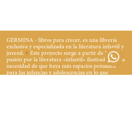
GERMINA - libros para crecer, es una librería
exclusiva y especializada en la literatura infantil y
juvenil.
¶
Este proyecto surge a partir de la
pasión por la literatura «infantil» ilustrada y de la
necesidad de que haya más espacios pensados
para las infancias y adolescencias en lo que
refiere a librerías y cultura.
¶
Buscamos que tanto
los niños y las niñas, jóvenes y adultos que
acompañan, se sientan cómodos y a gusto en la
librería, teniendo a la vista y al alcance libros de
calidad de contenido y edición.