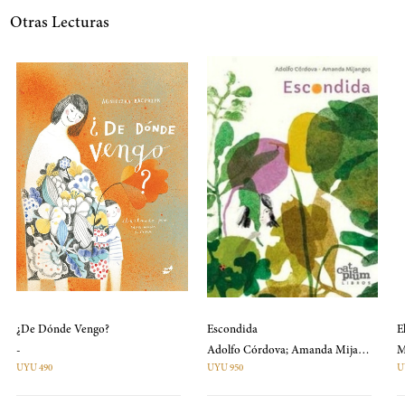
Otras Lecturas
¿De Dónde Vengo?
Escondida
E
-
Adolfo Córdova; Amanda Mijangos
UYU 490
UYU 950
U