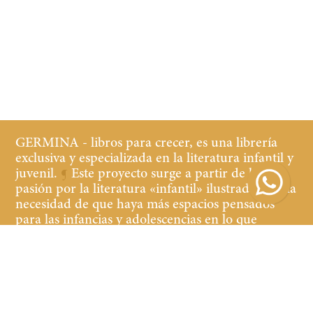
GERMINA - libros para crecer, es una librería
exclusiva y especializada en la literatura infantil y
juvenil.
¶
Este proyecto surge a partir de la
pasión por la literatura «infantil» ilustrada y de la
necesidad de que haya más espacios pensados
para las infancias y adolescencias en lo que
refiere a librerías y cultura.
¶
Buscamos que tanto
los niños y las niñas, jóvenes y adultos que
acompañan, se sientan cómodos y a gusto en la
librería, teniendo a la vista y al alcance libros de
calidad de contenido y edición.