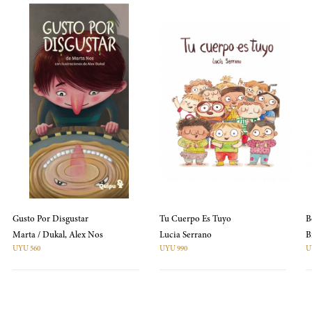
Gusto Por Disgustar
Tu Cuerpo Es Tuyo
B
Marta / Dukal, Alex Nos
Lucia Serrano
UYU 560
UYU 990
U