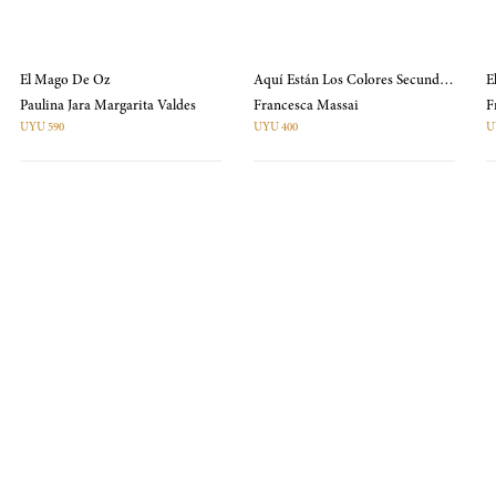
El Mago De Oz
Aquí Están Los Colores Secundarios. Anaranjado, Verde Y Violeta
E
Paulina Jara Margarita Valdes
Francesca Massai
UYU 590
UYU 400
U