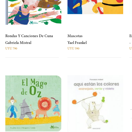
Rondas Y Canciones De Cuna
Mascotas
E
Gabriela Mistral
Yael Frankel
-
UYU 790
UYU 590
U