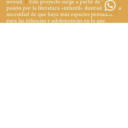
juvenil.
¶
Este proyecto surge a partir de la
pasión por la literatura «infantil» ilustrada y de la
necesidad de que haya más espacios pensados
para las infancias y adolescencias en lo que
refiere a librerías y cultura.
¶
Buscamos que tanto
los niños y las niñas, jóvenes y adultos que
acompañan, se sientan cómodos y a gusto en la
librería, teniendo a la vista y al alcance libros de
calidad de contenido y edición.
Suscribirse
Suscribirse
Menú