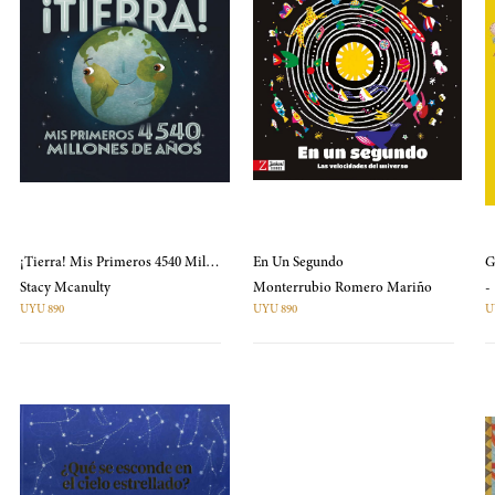
¡Tierra! Mis Primeros 4540 Millones De Años
En Un Segundo
Stacy Mcanulty
Monterrubio Romero Mariño
-
UYU 890
UYU 890
U