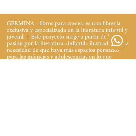
GERMINA - libros para crecer, es una librería
exclusiva y especializada en la literatura infantil y
juvenil.
¶
Este proyecto surge a partir de la
pasión por la literatura «infantil» ilustrada y de la
necesidad de que haya más espacios pensados
para las infancias y adolescencias en lo que
refiere a librerías y cultura.
¶
Buscamos que tanto
los niños y las niñas, jóvenes y adultos que
acompañan, se sientan cómodos y a gusto en la
librería, teniendo a la vista y al alcance libros de
calidad de contenido y edición.
Suscribirse
Suscribirse