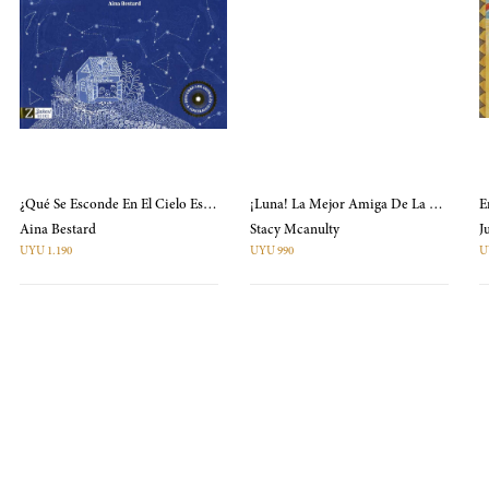
¿Qué Se Esconde En El Cielo Estrellado?
¡Luna! La Mejor Amiga De La Tierra
E
Aina Bestard
Stacy Mcanulty
UYU 1.190
UYU 990
U