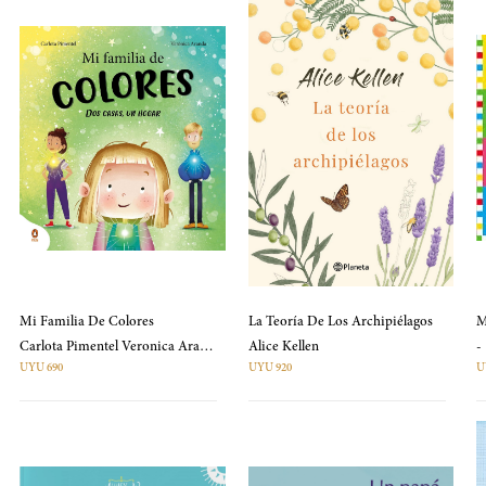
Mi Familia De Colores
La Teoría De Los Archipiélagos
M
Carlota Pimentel Veronica Aranda
Alice Kellen
-
UYU 690
UYU 920
U