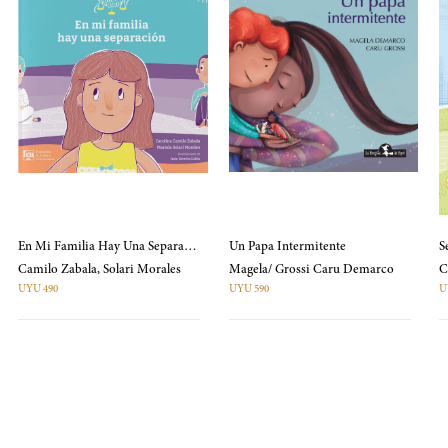
En Mi Familia Hay Una Separación
Un Papa Intermitente
S
Camilo Zabala, Solari Morales
Magela/ Grossi Caru Demarco
UYU 490
UYU 590
U