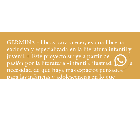
GERMINA - libros para crecer, es una librería
exclusiva y especializada en la literatura infantil y
juvenil.
¶
Este proyecto surge a partir de la
pasión por la literatura «infantil» ilustrada y de la
necesidad de que haya más espacios pensados
para las infancias y adolescencias en lo que
refiere a librerías y cultura.
¶
Buscamos que tanto
los niños y las niñas, jóvenes y adultos que
acompañan, se sientan cómodos y a gusto en la
librería, teniendo a la vista y al alcance libros de
calidad de contenido y edición.