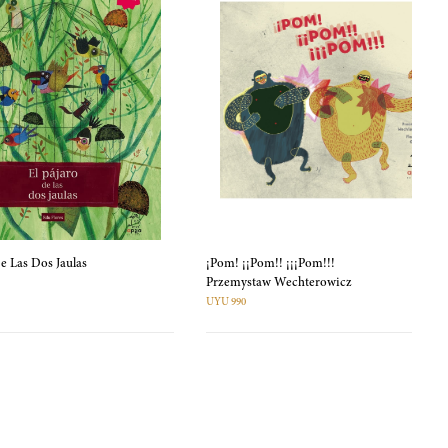
De Las Dos Jaulas
¡Pom! ¡¡Pom!! ¡¡¡Pom!!!
Przemystaw Wechterowicz
UYU 990