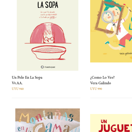
Un Pelo En La Sopa
¿Como Lo Ves?
Vv.AA.
Vera Galindo
UYU 940
UYU 990