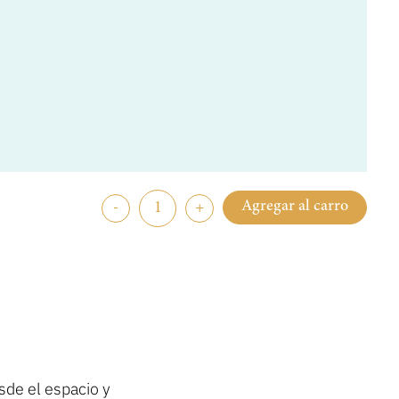
Agregar al carro
-
+
de el espacio y