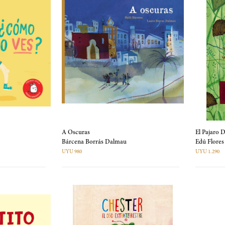
A Oscuras
El Pajaro 
Bárcena Borrás Dalmau
Edú Flores
UYU 980
UYU 1.290