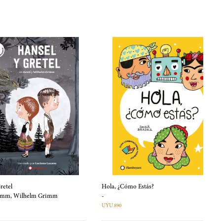
retel
Hola, ¿Cómo Estás?
Grimm, Wilhelm Grimm
-
UYU 890