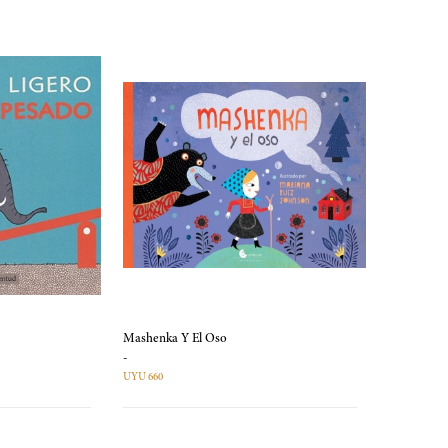
Mashenka Y El Oso
-
UYU 660