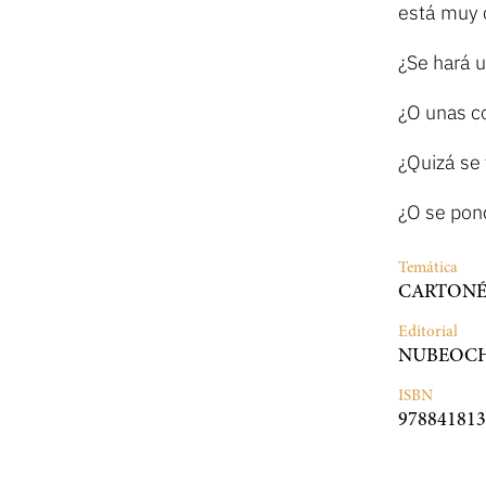
está muy 
¿Se hará 
¿O unas c
¿Quizá se 
¿O se pon
Temática
CARTON
Editorial
NUBEOC
ISBN
978841813