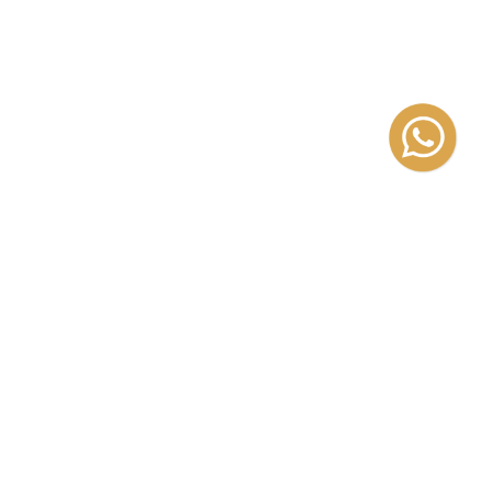
izada en la literatura infantil y
a «infantil» ilustrada y de la
 adolescencias en lo que refiere
jóvenes y adultos que