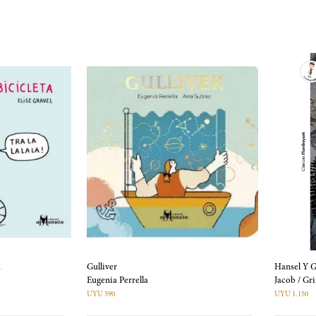
a
Gulliver
Hansel Y G
Eugenia Perrella
Jacob / 
UYU 590
UYU 1.150