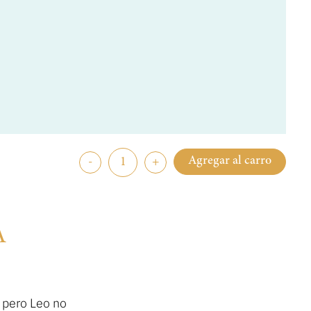
Agregar al carro
-
+
A
 pero Leo no