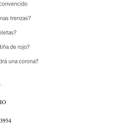
convencido
unas trenzas?
oletas?
tiña de rojo?
drá una corona?
É
HO
3954