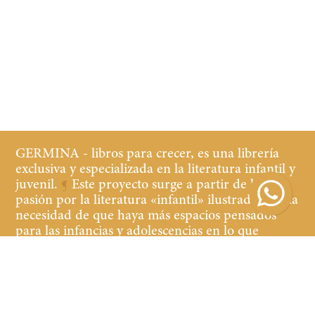
GERMINA - libros para crecer, es una librería
exclusiva y especializada en la literatura infantil y
juvenil.
¶
Este proyecto surge a partir de la
pasión por la literatura «infantil» ilustrada y de la
necesidad de que haya más espacios pensados
para las infancias y adolescencias en lo que
refiere a librerías y cultura.
¶
Buscamos que tanto
los niños y las niñas, jóvenes y adultos que
acompañan, se sientan cómodos y a gusto en la
librería, teniendo a la vista y al alcance libros de
calidad de contenido y edición.