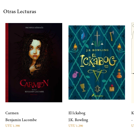
Otras Lecturas
Carmen
El Ickabog
K
Benjamin Lacombe
J.K. Rowling
-
UYU 1.390
UYU 1.290
U