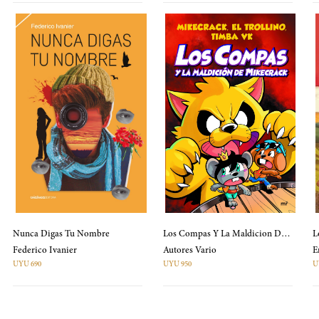
Nunca Digas Tu Nombre
Los Compas Y La Maldicion De Mikecrack
L
Federico Ivanier
Autores Vario
UYU 690
UYU 950
U