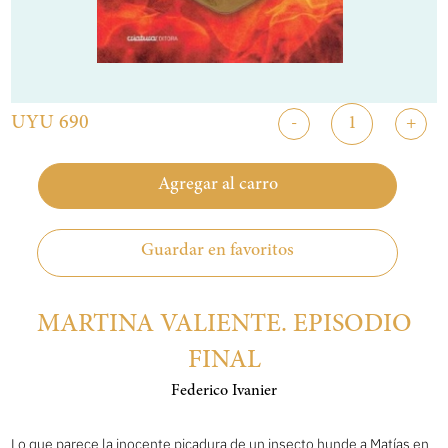
UYU 690
-
+
Agregar al carro
Guardar en favoritos
MARTINA VALIENTE. EPISODIO
FINAL
Federico Ivanier
Lo que parece la inocente picadura de un insecto hunde a Matías en