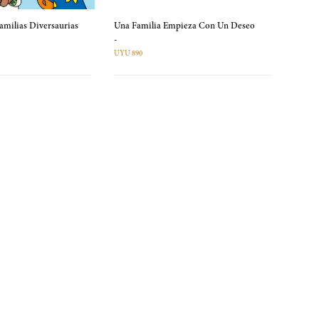
amilias Diversaurias
Una Familia Empieza Con Un Deseo
-
UYU 890