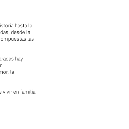
storia hasta la
das, desde la
 compuestas las
aradas hay
en
mor, la
 vivir en familia