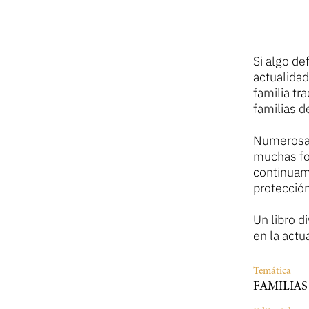
Si algo de
actualida
familia tr
familias d
Numerosas
muchas for
continuam
protección
Un libro d
en la actu
Temática
FAMILIAS