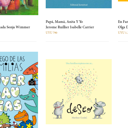
Papá, Mamá, Anita Y Yo
En Fam
lmada Sonja Wimmer
Jerome Ruillier Isabelle Carrier
Olga
UYU 790
UYU 1.