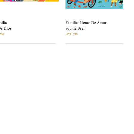
ilia
Familias Llenas De Amor
 De Dios
Sophie Beer
290
UYU 790