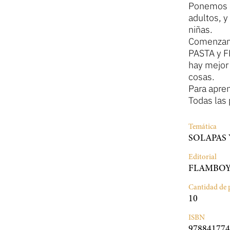
Ponemos el
adultos, y
niñas.
Comenzamo
PASTA y F
hay mejor
cosas.
Para apren
Todas las 
Temática
SOLAPAS
Editorial
FLAMBO
Cantidad de 
10
ISBN
978841774