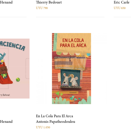
e Henand
Thierry Bedouet
Eric Carle
UYU 790
UYU 650
En La Cola Para El Arca
e Henand
Antonis Papatheodoulou
UYU 1.050