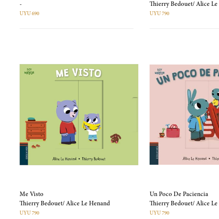
-
Thierry Bedouet/ Alice L
UYU 690
UYU 790
Me Visto
Un Poco De Paciencia
Thierry Bedouet/ Alice Le Henand
Thierry Bedouet/ Alice L
UYU 790
UYU 790