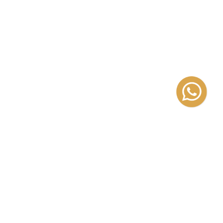
izada en la literatura infantil y
a «infantil» ilustrada y de la
 adolescencias en lo que refiere