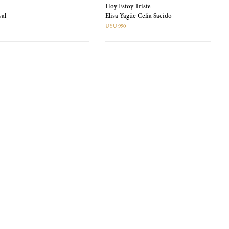
Hoy Estoy Triste
val
Elisa Yagüe Celia Sacido
UYU 990