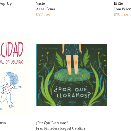
-Pop-Up-
Vacío
El Río
Anna Llenas
Tom Perci
UYU 1.090
UYU 1.200
ario
¿Por Qué Lloramos?
Fran Pintadera Raquel Catalina