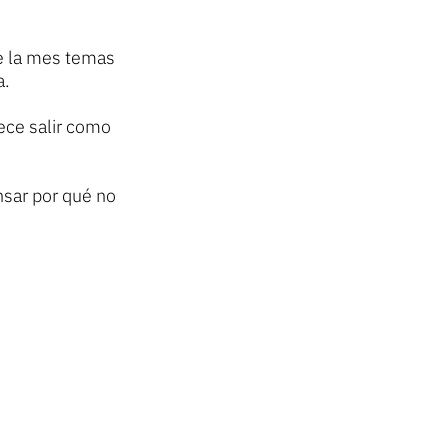
re la mes temas
a.
ece salir como
nsar por qué no