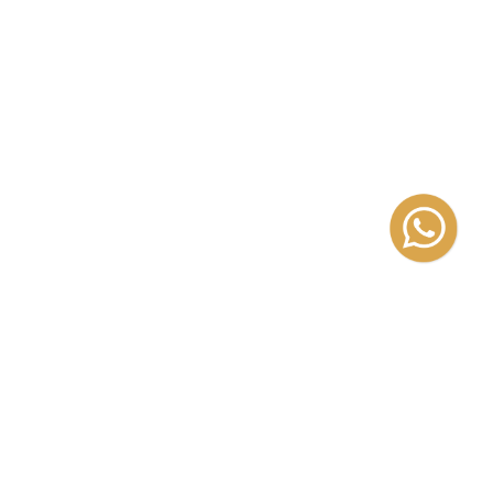
izada en la literatura infantil y
a «infantil» ilustrada y de la