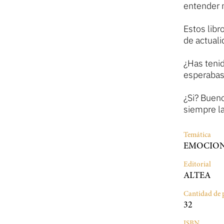
entender 
Estos libr
de actuali
¿Has teni
esperabas
¿Si? Bueno
siempre l
Temática
EMOCION
Editorial
ALTEA
Cantidad de 
32
ISBN