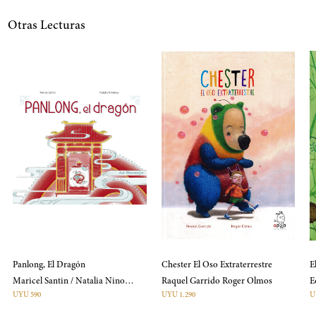
Otras Lecturas
Panlong, El Dragón
Chester El Oso Extraterrestre
E
Maricel Santin / Natalia Ninomiya
Raquel Garrido Roger Olmos
UYU 590
UYU 1.290
U