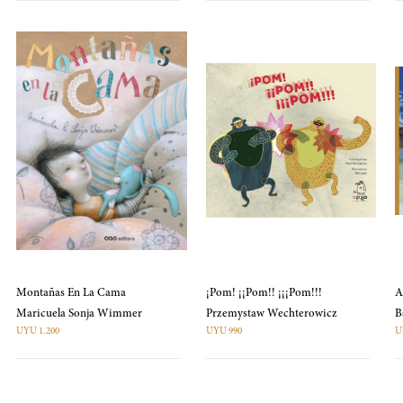
Montañas En La Cama
¡Pom! ¡¡Pom!! ¡¡¡Pom!!!
A
Maricuela Sonja Wimmer
Przemystaw Wechterowicz
UYU 1.200
UYU 990
U