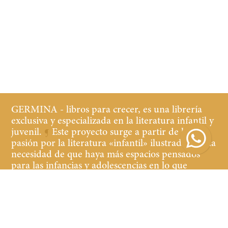
GERMINA - libros para crecer, es una librería
exclusiva y especializada en la literatura infantil y
juvenil.
¶
Este proyecto surge a partir de la
pasión por la literatura «infantil» ilustrada y de la
necesidad de que haya más espacios pensados
para las infancias y adolescencias en lo que
refiere a librerías y cultura.
¶
Buscamos que tanto
los niños y las niñas, jóvenes y adultos que
acompañan, se sientan cómodos y a gusto en la
librería, teniendo a la vista y al alcance libros de
calidad de contenido y edición.