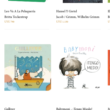
Leo Va A La Peluquería
Hansel Y Gretel
E
Britta Teckentrup
Jacob / Grimm, Wilhelm Grimm
UYU 790
UYU 1.150
U
Gulliver
Babymoni - ¡Tengo Miedo!
M