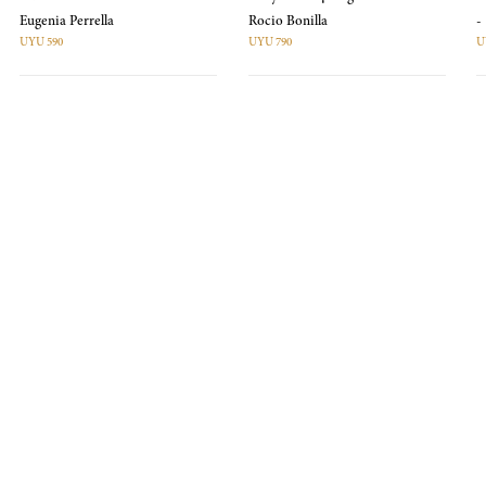
Eugenia Perrella
Rocio Bonilla
-
UYU 590
UYU 790
U