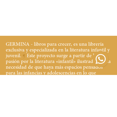
GERMINA - libros para crecer, es una librería
exclusiva y especializada en la literatura infantil y
juvenil.
¶
Este proyecto surge a partir de la
pasión por la literatura «infantil» ilustrada y de la
necesidad de que haya más espacios pensados
para las infancias y adolescencias en lo que
refiere a librerías y cultura.
¶
Buscamos que tanto
los niños y las niñas, jóvenes y adultos que
acompañan, se sientan cómodos y a gusto en la
librería, teniendo a la vista y al alcance libros de
calidad de contenido y edición.