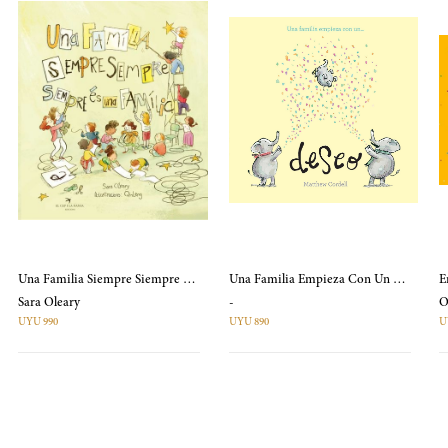
Una Familia Siempre Siempre Siempre Es Una Familia
Una Familia Empieza Con Un Deseo
E
Sara Oleary
-
UYU 990
UYU 890
U