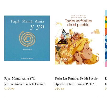
Papá, Mamá, Anita Y Yo
Todas Las Familias De Mi Pueblo
Jerome Ruillier Isabelle Carrier
Ophelie Celier; Thomas Piet; Ariane Caldin
UYU 790
UYU 890
U