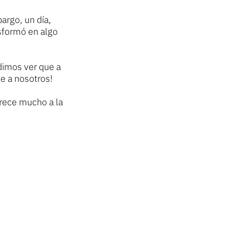
argo, un día,
sformó en algo
dimos ver que a
e a nosotros!
arece mucho a la