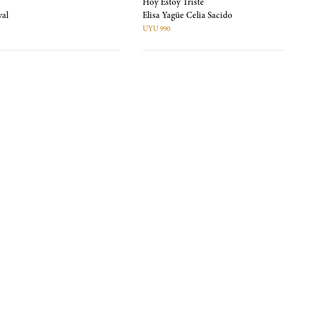
Hoy Estoy Triste
val
Elisa Yagüe Celia Sacido
UYU 990