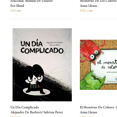
Felicidad. Manual De Usuario
Monstruo De Los Colores 
Eva Eland
Anna Llenas
UYU 850
UYU 1.290
Un Día Complicado
El Monstruo De Colores 
Alejandro De Barbieri/ Sabrina Perez
Anna Llenas