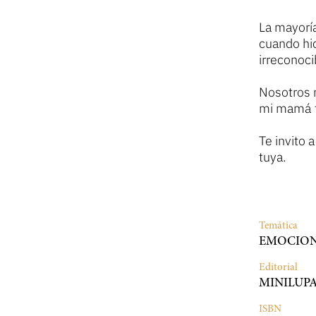
La mayoría
cuando hi
irreconoci
Nosotros n
mi mamá t
Te invito 
tuya.
Temática
EMOCION
Editorial
MINILUPA
ISBN