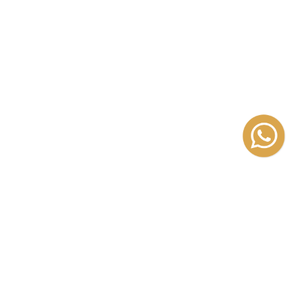
izada en la literatura infantil y
a «infantil» ilustrada y de la
 adolescencias en lo que refiere