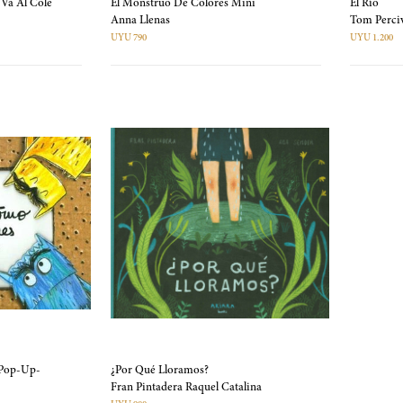
Va Al Cole
El Monstruo De Colores Mini
El Río
Anna Llenas
Tom Perci
UYU 790
UYU 1.200
-Pop-Up-
¿Por Qué Lloramos?
Fran Pintadera Raquel Catalina