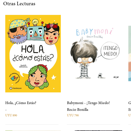
Otras Lecturas
Hola, ¿Cómo Estás?
Babymoni - ¡Tengo Miedo!
G
-
Rocio Bonilla
UYU 890
UYU 790
U