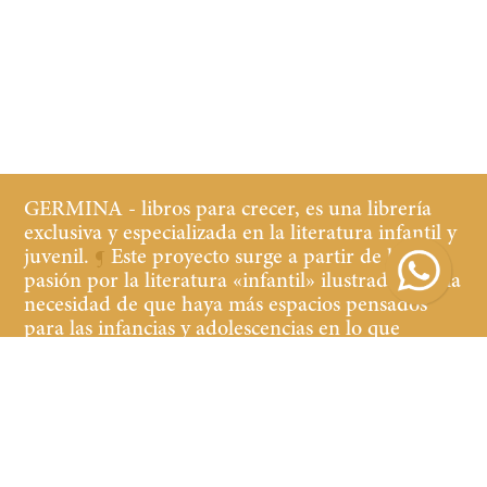
GERMINA - libros para crecer, es una librería
exclusiva y especializada en la literatura infantil y
juvenil.
¶
Este proyecto surge a partir de la
pasión por la literatura «infantil» ilustrada y de la
necesidad de que haya más espacios pensados
para las infancias y adolescencias en lo que
refiere a librerías y cultura.
¶
Buscamos que tanto
los niños y las niñas, jóvenes y adultos que
acompañan, se sientan cómodos y a gusto en la
librería, teniendo a la vista y al alcance libros de
calidad de contenido y edición.