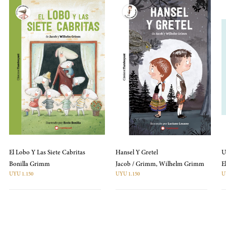
El Lobo Y Las Siete Cabritas
Hansel Y Gretel
U
Bonilla Grimm
Jacob / Grimm, Wilhelm Grimm
UYU 1.150
UYU 1.150
U