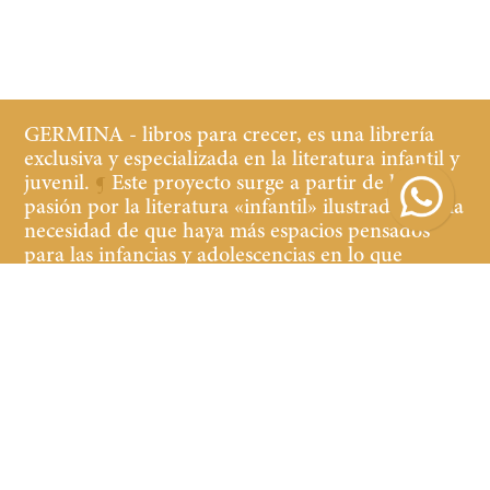
GERMINA - libros para crecer, es una librería
exclusiva y especializada en la literatura infantil y
juvenil.
¶
Este proyecto surge a partir de la
pasión por la literatura «infantil» ilustrada y de la
necesidad de que haya más espacios pensados
para las infancias y adolescencias en lo que
refiere a librerías y cultura.
¶
Buscamos que tanto
los niños y las niñas, jóvenes y adultos que
acompañan, se sientan cómodos y a gusto en la
librería, teniendo a la vista y al alcance libros de
calidad de contenido y edición.
Suscribirse