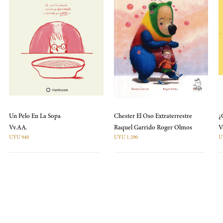
Un Pelo En La Sopa
Chester El Oso Extraterrestre
¿
Vv.AA.
Raquel Garrido Roger Olmos
UYU 940
UYU 1.290
U