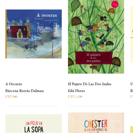
A Oscuras
El Pajaro De Las Dos Jaulas
U
Bárcena Borrás Dalmau
Edú Flores
UYU 980
UYU 1.290
U