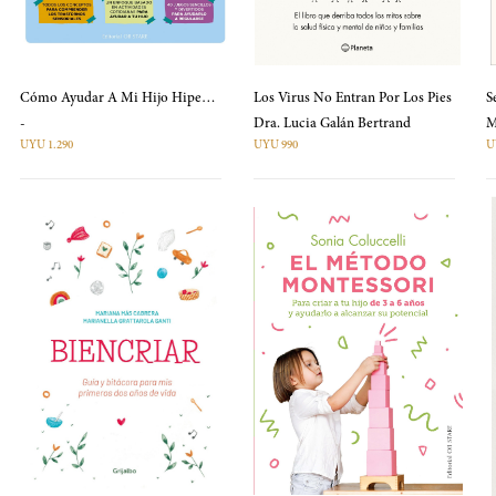
Cómo Ayudar A Mi Hijo Hipersensible
Los Virus No Entran Por Los Pies
S
-
Dra. Lucia Galán Bertrand
UYU 1.290
UYU 990
U