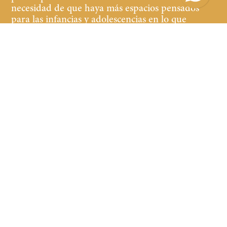
necesidad de que haya más espacios pensados
para las infancias y adolescencias en lo que
refiere a librerías y cultura.
¶
Buscamos que tanto
los niños y las niñas, jóvenes y adultos que
acompañan, se sientan cómodos y a gusto en la
librería, teniendo a la vista y al alcance libros de
calidad de contenido y edición.
Suscribirse
Suscribirse
Menú