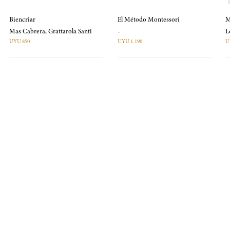
Biencriar
El Método Montessori
M
Mas Cabrera, Grattarola Santi
-
UYU 850
UYU 1.190
U