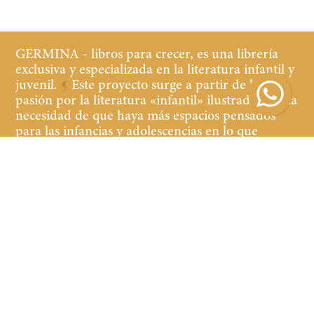
GERMINA - libros para crecer, es una librería
exclusiva y especializada en la literatura infantil y
juvenil.
¶
Este proyecto surge a partir de la
pasión por la literatura «infantil» ilustrada y de la
necesidad de que haya más espacios pensados
para las infancias y adolescencias en lo que
refiere a librerías y cultura.
¶
Buscamos que tanto
los niños y las niñas, jóvenes y adultos que
acompañan, se sientan cómodos y a gusto en la
librería, teniendo a la vista y al alcance libros de
calidad de contenido y edición.
Suscribirse
Suscribirse