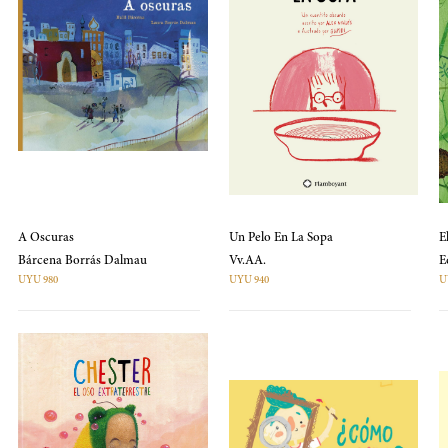
A Oscuras
Un Pelo En La Sopa
E
Bárcena Borrás Dalmau
Vv.AA.
UYU 980
UYU 940
U