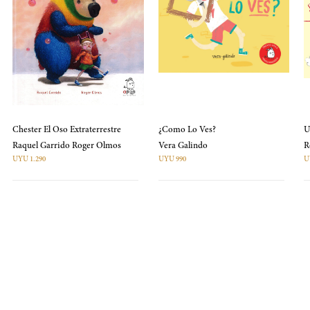
Chester El Oso Extraterrestre
¿Como Lo Ves?
U
Raquel Garrido Roger Olmos
Vera Galindo
UYU 1.290
UYU 990
U